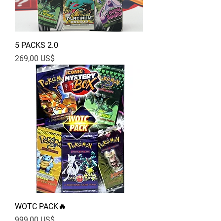
5 PACKS 2.0
Pris
269,00 US$
WOTC PACK🔥
Pris
999,00 US$