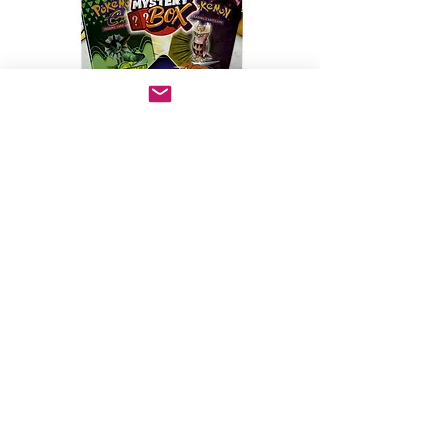
WOTC DUAL 3.0🔥
Ikke på lager